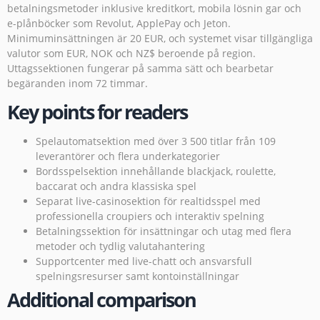
betalningsmetoder inklusive kreditkort, mobila lösnin gar och
e-plånböcker som Revolut, ApplePay och Jeton.
Minimuminsättningen är 20 EUR, och systemet visar tillgängliga
valutor som EUR, NOK och NZ$ beroende på region.
Uttagssektionen fungerar på samma sätt och bearbetar
begäranden inom 72 timmar.
Key points for readers
Spelautomatsektion med över 3 500 titlar från 109
leverantörer och flera underkategorier
Bordsspelsektion innehållande blackjack, roulette,
baccarat och andra klassiska spel
Separat live-casinosektion för realtidsspel med
professionella croupiers och interaktiv spelning
Betalningssektion för insättningar och utag med flera
metoder och tydlig valutahantering
Supportcenter med live-chatt och ansvarsfull
spelningsresurser samt kontoinställningar
Additional comparison