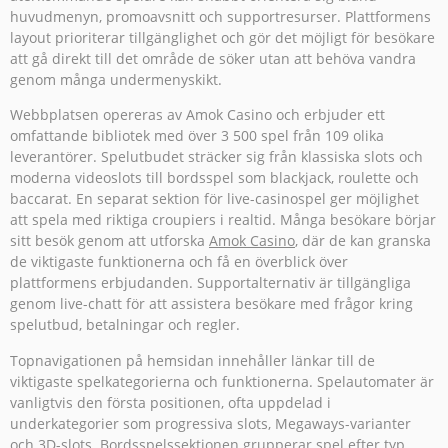
huvudmenyn, promoavsnitt och supportresurser. Plattformens
layout prioriterar tillgänglighet och gör det möjligt för besökare
att gå direkt till det område de söker utan att behöva vandra
genom många undermenyskikt.
Webbplatsen opereras av Amok Casino och erbjuder ett
omfattande bibliotek med över 3 500 spel från 109 olika
leverantörer. Spelutbudet sträcker sig från klassiska slots och
moderna videoslots till bordsspel som blackjack, roulette och
baccarat. En separat sektion för live-casinospel ger möjlighet
att spela med riktiga croupiers i realtid. Många besökare börjar
sitt besök genom att utforska
Amok Casino
, där de kan granska
de viktigaste funktionerna och få en överblick över
plattformens erbjudanden. Supportalternativ är tillgängliga
genom live-chatt för att assistera besökare med frågor kring
spelutbud, betalningar och regler.
Topnavigationen på hemsidan innehåller länkar till de
viktigaste spelkategorierna och funktionerna. Spelautomater är
vanligtvis den första positionen, ofta uppdelad i
underkategorier som progressiva slots, Megaways-varianter
och 3D-slots. Bordsspelssektionen grupperar spel efter typ,