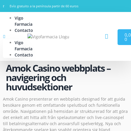
Evío gratuito a la península partir de 60 euros
Vigo
Farmacia
Contacto
0,
0
Vigo
Farmacia
Contacto
Amok Casino webbplats –
navigering och
huvudsektioner
Amok Casino presenterar en webbplats designad för att guida
besökare genom ett omfattande spelutbud och funktionella
område. Navigationen på hemsidan är strukturerad för att göra
det enkelt att hitta allt från spelautomater och live-casinospel
till betalningsalternativ och ansvarsfull spelverktyg. Nya och
återkommande spelare kan snabbt orientera sig bland