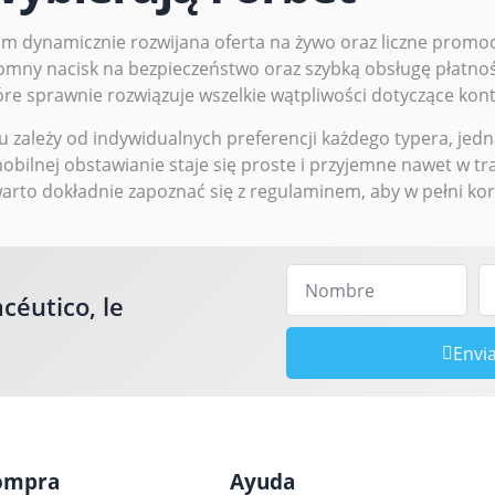
m dynamicznie rozwijana oferta na żywo oraz liczne promoc
mny nacisk na bezpieczeństwo oraz szybką obsługę płatności
tóre sprawnie rozwiązuje wszelkie wątpliwości dotyczące kon
ależy od indywidualnych preferencji każdego typera, jedna
i mobilnej obstawianie staje się proste i przyjemne nawet w 
rto dokładnie zapoznać się z regulaminem, aby w pełni kor
céutico, le
Envi
ompra
Ayuda