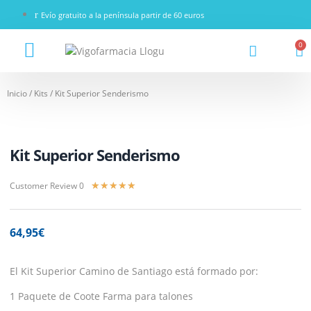
Evío gratuito a la península partir de 60 euros
0
Vigo Farmacia
Inicio
/
Kits
/ Kit Superior Senderismo
Kit Superior Senderismo
Customer Review 0
★
★
★
★
★
64,95
€
El Kit Superior Camino de Santiago está formado por:
1 Paquete de Coote Farma para talones